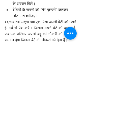
के अवसर मिलें।
बेटियों के सपनों को “गैर-ज़रूरी” कहकर 
छोटा मत कीजिए।
बदलाव तब आएगा जब एक पिता अपनी बेटी को उतने 
ही गर्व से पेश करेगा जितना अपने बेटे को करता है, 
जब एक परिवार अपनी बहू की नौकरी को उतना ही 
सम्मान देगा जितना बेटे की नौकरी को देता है।
शक्ति का सही अर्थ
माँ दुर्गा केवल शक्ति की मूर्ति नहीं हैं, वे संतुलन, 
करुणा और न्याय की भी प्रतीक हैं। यदि हम उनके 
संदेश को सही मायनों में समझें, तो हमें यह स्वीकार 
करना होगा कि “नारी केवल पूजने की वस्तु नहीं, 
बल्कि बराबरी से जीने का अधिकार रखने वाली 
इंसान है।”
सशक्तिकरण का मतलब केवल संसद या बोर्डरूम में 
संख्या बढ़ाना नहीं है, बल्कि हर गली, हर घर, हर दिल 